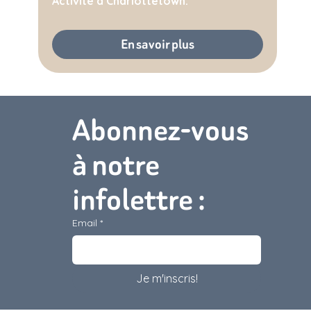
Activité à Charlottetown.
En savoir plus
Abonnez-vous 
Téléphone :
(902) 368‑1895
à notre 
Adresse :
5 Acadian Dr,
Charlottetown, PE C1C 1M2
Nous contacter
infolettre :
Email
*
Je m'inscris!