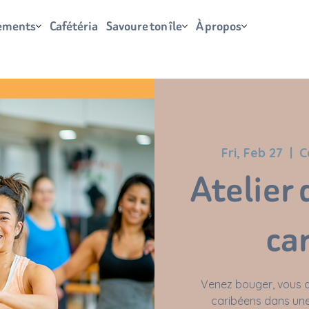
ements
Cafétéria
Savoure ton île
À propos
Fri, Feb 27
  |  
C
Atelier 
ca
Venez bouger, vous a
caribéens dans une