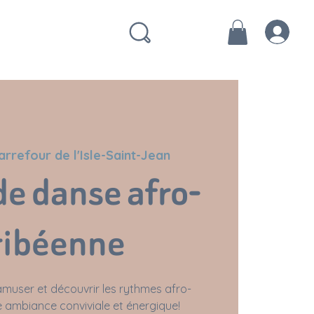
arrefour de l'Isle-Saint-Jean
de danse afro-
ribéenne
muser et découvrir les rythmes afro-
 ambiance conviviale et énergique!