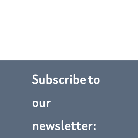
Subscribe to 
Téléphone :
(902) 368‑1895
Adresse :
5 Acadian Dr,
Charlottetown, PE C1C 1M2
our 
Nous contacter
newsletter: