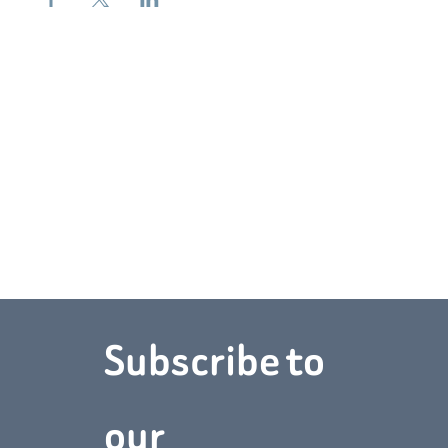
Subscribe to 
Téléphone :
(902) 368‑1895
Adresse :
5 Acadian Dr,
Charlottetown, PE C1C 1M2
our 
Nous contacter